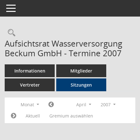
Toggle navigation
Rechercheauswahl
Aufsichtsrat Wasserversorgung
Beckum GmbH - Termine 2007
Informationen
Mitglieder
Vertreter
Sitzungen
Monat
April
2007
Aktuell
Gremium auswählen