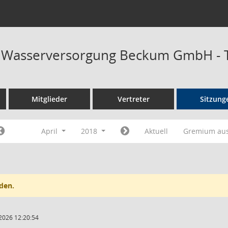
at Wasserversorgung Beckum GmbH - 
Mitglieder
Vertreter
Sitzung
April
2018
Aktuell
Gremium au
den.
2026 12:20:54