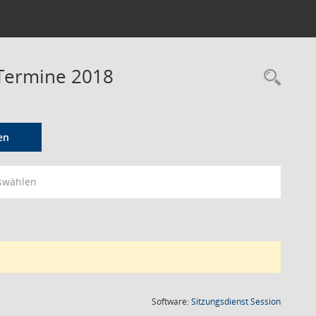
Termine 2018
Rec
en
swählen
(Wird in
Software:
Sitzungsdienst
Session