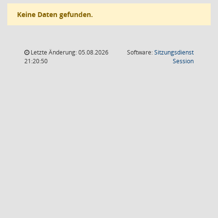
Keine Daten gefunden.
Letzte Änderung: 05.08.2026
Software:
Sitzungsdienst
(Wird in
21:20:50
Session