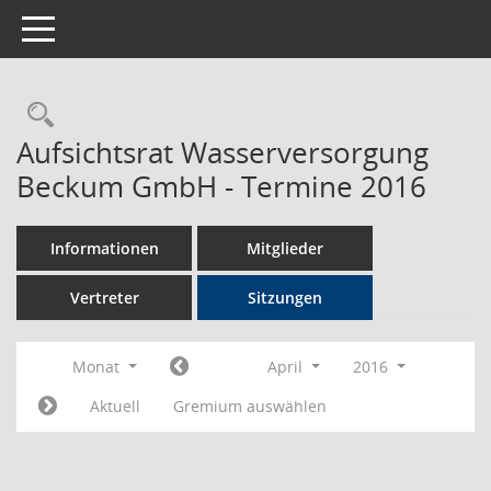
Toggle navigation
Rechercheauswahl
Aufsichtsrat Wasserversorgung
Beckum GmbH - Termine 2016
Informationen
Mitglieder
Vertreter
Sitzungen
Monat
April
2016
Aktuell
Gremium auswählen