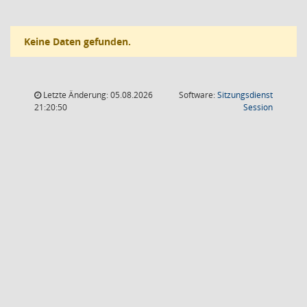
Keine Daten gefunden.
Letzte Änderung: 05.08.2026
Software:
Sitzungsdienst
(Wird in
21:20:50
Session