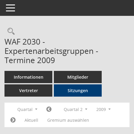
Toggle navigation
Rechercheauswahl
WAF 2030 -
Expertenarbeitsgruppen -
Termine 2009
Informationen
Mitglieder
Vertreter
Sitzungen
Quartal
Quartal 2
2009
Aktuell
Gremium auswählen