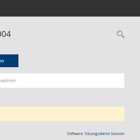
004
Rec
en
swählen
(Wird in
Software:
Sitzungsdienst
Session