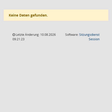
Keine Daten gefunden.
Letzte Änderung: 10.08.2026
Software:
Sitzungsdienst
(Wird in
09:21:23
Session