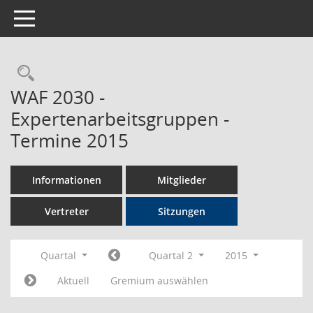
Toggle navigation
Rechercheauswahl
WAF 2030 -
Expertenarbeitsgruppen -
Termine 2015
Informationen
Mitglieder
Vertreter
Sitzungen
Quartal
Quartal 2
2015
Aktuell
Gremium auswählen