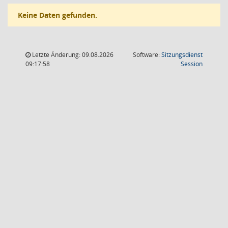
Keine Daten gefunden.
Letzte Änderung: 09.08.2026
Software:
Sitzungsdienst
(Wird in
09:17:58
Session