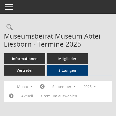
Toggle navigation
Rechercheauswahl
Museumsbeirat Museum Abtei
Liesborn - Termine 2025
Informationen
Mitglieder
Vertreter
Sitzungen
Monat
September
2025
Aktuell
Gremium auswählen