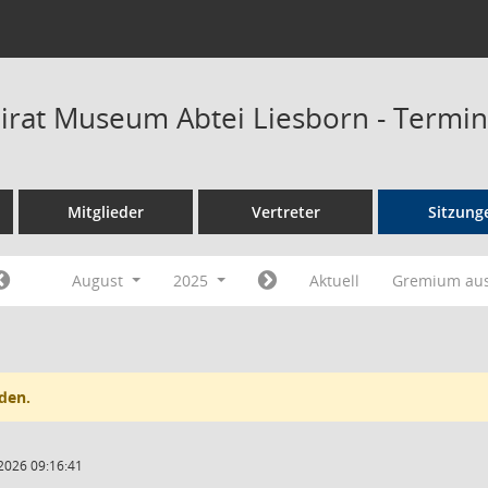
rat Museum Abtei Liesborn - Termi
Mitglieder
Vertreter
Sitzung
August
2025
Aktuell
Gremium au
den.
2026 09:16:41