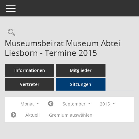
Toggle navigation
Rechercheauswahl
Museumsbeirat Museum Abtei
Liesborn - Termine 2015
Informationen
Mitglieder
Vertreter
Sitzungen
Monat
September
2015
Aktuell
Gremium auswählen