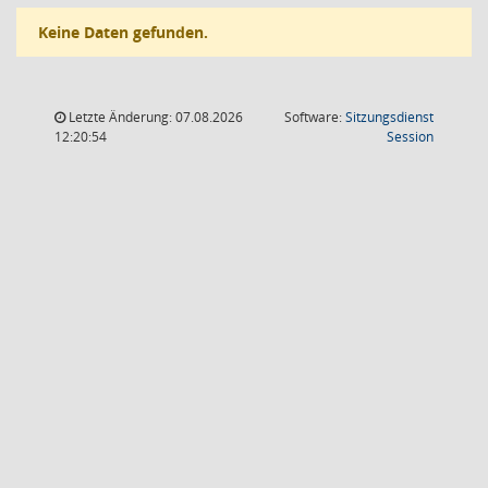
Keine Daten gefunden.
Letzte Änderung: 07.08.2026
Software:
Sitzungsdienst
(Wird in
12:20:54
Session