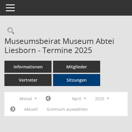
Toggle navigation
Rechercheauswahl
Museumsbeirat Museum Abtei
Liesborn - Termine 2025
Informationen
Mitglieder
Vertreter
Sitzungen
Monat
April
2025
Aktuell
Gremium auswählen