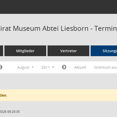
rat Museum Abtei Liesborn - Termi
Mitglieder
Vertreter
Sitzung
August
2011
Aktuell
Gremium au
den.
2026 09:20:35