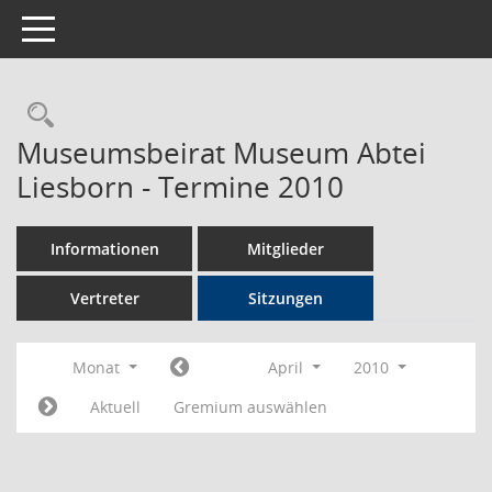
Toggle navigation
Rechercheauswahl
Museumsbeirat Museum Abtei
Liesborn - Termine 2010
Informationen
Mitglieder
Vertreter
Sitzungen
Monat
April
2010
Aktuell
Gremium auswählen