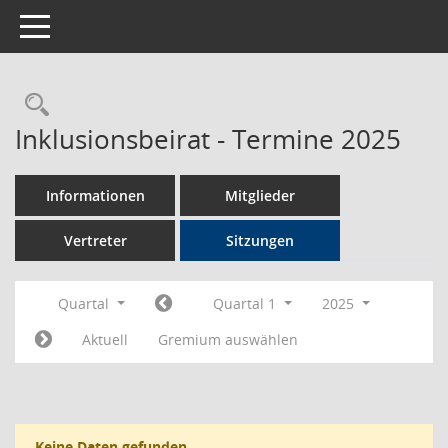
Toggle navigation
Rechercheauswahl
Inklusionsbeirat - Termine 2025
Informationen
Mitglieder
Vertreter
Sitzungen
Quartal
Quartal 1
2025
Aktuell
Gremium auswählen
Keine Daten gefunden.