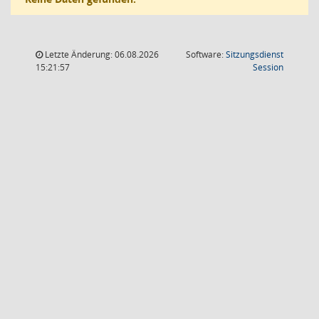
Letzte Änderung: 06.08.2026
Software:
Sitzungsdienst
(Wird in
15:21:57
Session