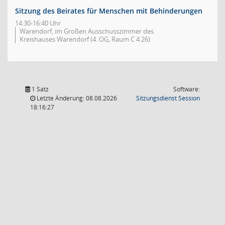
Sitzung des Beirates für Menschen mit Behinderungen
14:30-16:40 Uhr
Warendorf, im Großen Ausschusszimmer des
Kreishauses Warendorf (4. OG, Raum C 4.26)
1 Satz
Software:
(Wird in
Letzte Änderung: 08.08.2026
Sitzungsdienst
Session
18:16:27