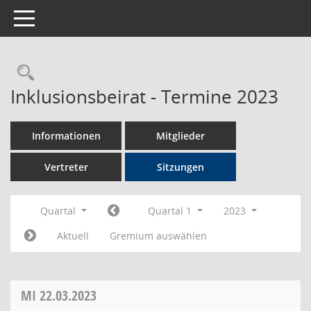
Toggle navigation
Rechercheauswahl
Inklusionsbeirat - Termine 2023
Informationen
Mitglieder
Vertreter
Sitzungen
Quartal
Quartal 1
2023
Aktuell
Gremium auswählen
MI
22.03.2023