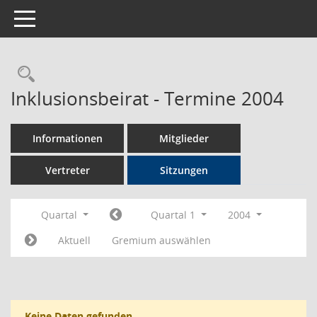
Toggle navigation
Rechercheauswahl
Inklusionsbeirat - Termine 2004
Informationen
Mitglieder
Vertreter
Sitzungen
Quartal
Quartal 1
2004
Aktuell
Gremium auswählen
Keine Daten gefunden.