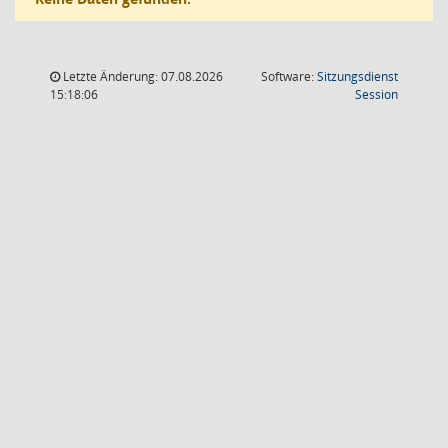
Letzte Änderung: 07.08.2026
Software:
Sitzungsdienst
(Wird in
15:18:06
Session