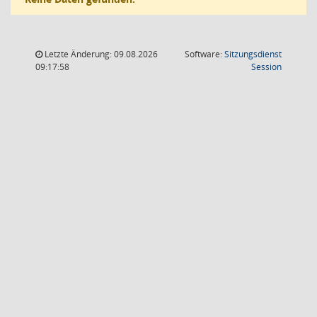
Letzte Änderung: 09.08.2026
Software:
Sitzungsdienst
(Wird in
09:17:58
Session