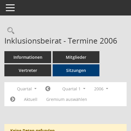
Toggle navigation
Rechercheauswahl
Inklusionsbeirat - Termine 2006
Informationen
Mitglieder
Vertreter
Sitzungen
Quartal
Quartal 1
2006
Aktuell
Gremium auswählen
Keine Daten gefunden.