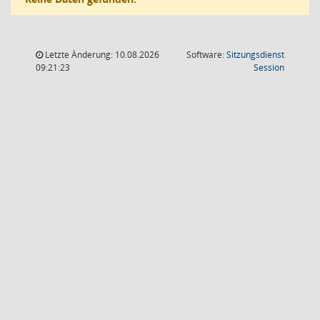
Letzte Änderung: 10.08.2026
Software:
Sitzungsdienst
(Wird in
09:21:23
Session