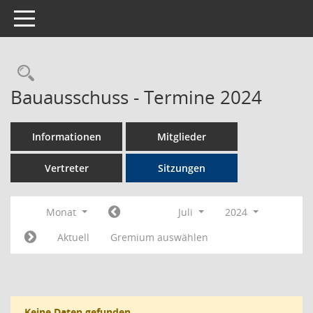
Toggle navigation
Rechercheauswahl
Bauausschuss - Termine 2024
Informationen
Mitglieder
Vertreter
Sitzungen
Monat
Juli
2024
Aktuell
Gremium auswählen
Keine Daten gefunden.