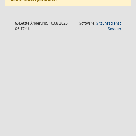
Letzte Änderung: 10.08.2026
Software:
Sitzungsdienst
(Wird in
06:17:46
Session