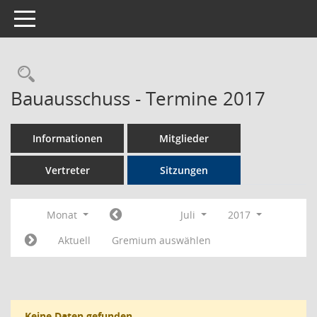
Toggle navigation
Rechercheauswahl
Bauausschuss - Termine 2017
Informationen
Mitglieder
Vertreter
Sitzungen
Monat
Juli
2017
Aktuell
Gremium auswählen
Keine Daten gefunden.