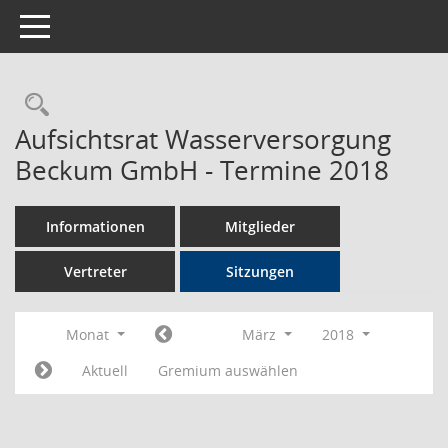
Toggle navigation
Rechercheauswahl
Aufsichtsrat Wasserversorgung
Beckum GmbH - Termine 2018
Informationen
Mitglieder
Vertreter
Sitzungen
Monat
März
2018
Aktuell
Gremium auswählen