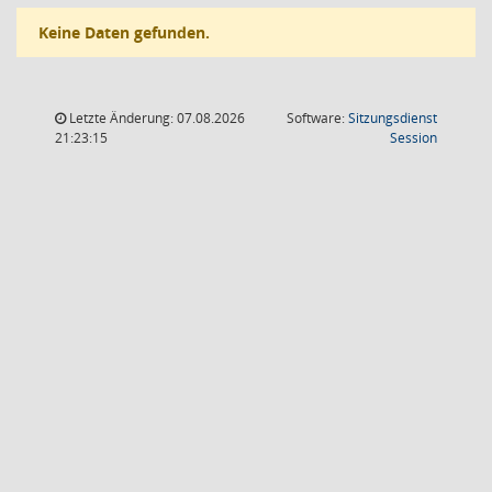
Keine Daten gefunden.
Letzte Änderung: 07.08.2026
Software:
Sitzungsdienst
(Wird in
21:23:15
Session