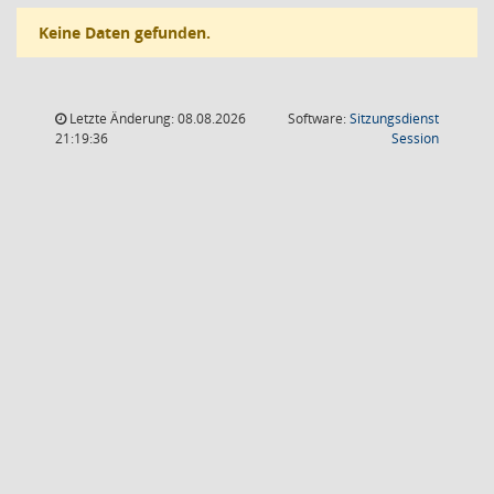
Keine Daten gefunden.
Letzte Änderung: 08.08.2026
Software:
Sitzungsdienst
(Wird in
21:19:36
Session