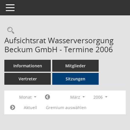
Toggle navigation
Rechercheauswahl
Aufsichtsrat Wasserversorgung
Beckum GmbH - Termine 2006
Informationen
Mitglieder
Vertreter
Sitzungen
Monat
März
2006
Aktuell
Gremium auswählen