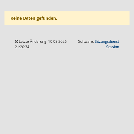
Keine Daten gefunden.
Letzte Änderung: 10.08.2026
Software:
Sitzungsdienst
(Wird in
21:20:34
Session