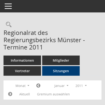
Toggle navigation
Rechercheauswahl
Regionalrat des
Regierungsbezirks Münster -
Termine 2011
Informationen
Mitglieder
Vertreter
Sitzungen
Monat
Januar
2011
Aktuell
Gremium auswählen