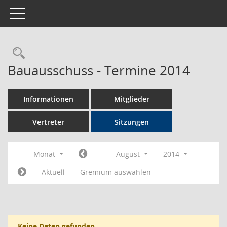
Toggle navigation
Rechercheauswahl
Bauausschuss - Termine 2014
Informationen
Mitglieder
Vertreter
Sitzungen
Monat
August
2014
Aktuell
Gremium auswählen
Keine Daten gefunden.