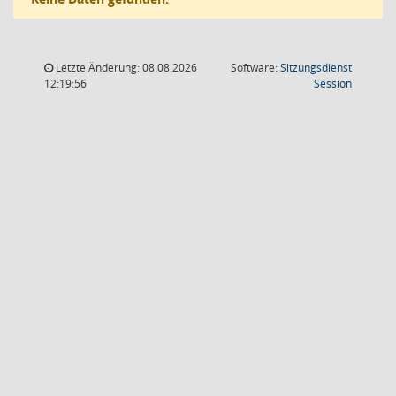
Letzte Änderung: 08.08.2026
Software:
Sitzungsdienst
(Wird in
12:19:56
Session