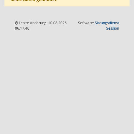
Letzte Änderung: 10.08.2026
Software:
Sitzungsdienst
(Wird in
06:17:46
Session