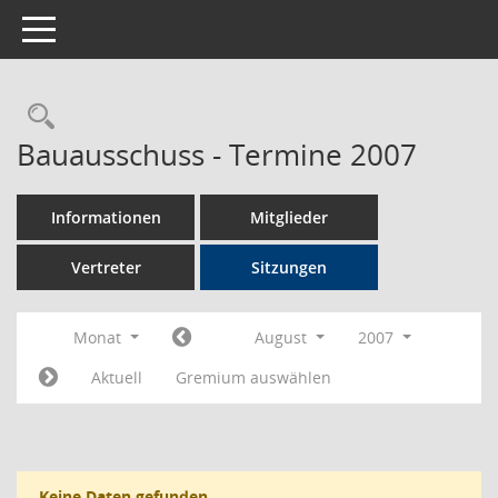
Toggle navigation
Rechercheauswahl
Bauausschuss - Termine 2007
Informationen
Mitglieder
Vertreter
Sitzungen
Monat
August
2007
Aktuell
Gremium auswählen
Keine Daten gefunden.