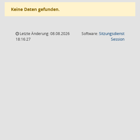
Keine Daten gefunden.
Letzte Änderung: 08.08.2026
Software:
Sitzungsdienst
(Wird in
18:16:27
Session