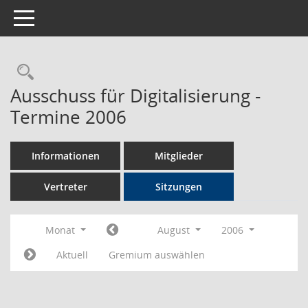
Toggle navigation
Rechercheauswahl
Ausschuss für Digitalisierung -
Termine 2006
Informationen
Mitglieder
Vertreter
Sitzungen
Monat
August
2006
Aktuell
Gremium auswählen