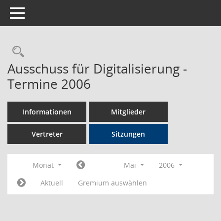
Toggle navigation
Rechercheauswahl
Ausschuss für Digitalisierung -
Termine 2006
Informationen
Mitglieder
Vertreter
Sitzungen
Monat
Mai
2006
Aktuell
Gremium auswählen