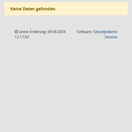
Keine Daten gefunden.
Letzte Änderung: 09.08.2026
Software:
Sitzungsdienst
(Wird in
12:17:53
Session