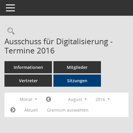
Toggle navigation
Rechercheauswahl
Ausschuss für Digitalisierung -
Termine 2016
Informationen
Mitglieder
Vertreter
Sitzungen
Monat
August
2016
Aktuell
Gremium auswählen