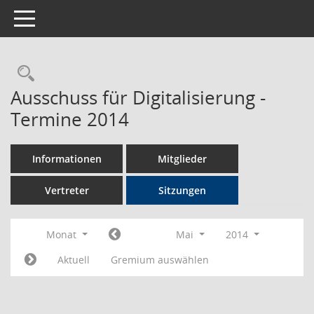
Toggle navigation
Rechercheauswahl
Ausschuss für Digitalisierung -
Termine 2014
Informationen
Mitglieder
Vertreter
Sitzungen
Monat
Mai
2014
Aktuell
Gremium auswählen