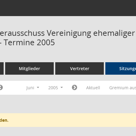
terausschuss Vereinigung ehemalige
 Termine 2005
Mitglieder
Vertreter
Sitzung
Juni
2005
Aktuell
Gremium au
den.