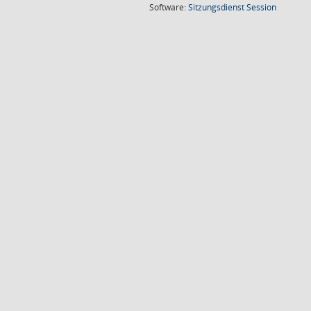
(Wird in
Software:
Sitzungsdienst
Session