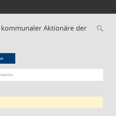
r kommunaler Aktionäre der
Rec
en
swählen