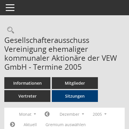
Toggle navigation
Rechercheauswahl
Gesellschafterausschuss
Vereinigung ehemaliger
kommunaler Aktionäre der VEW
GmbH - Termine 2005
Informationen
Mitglieder
Vertreter
Sitzungen
Monat
Dezember
2005
Aktuell
Gremium auswählen