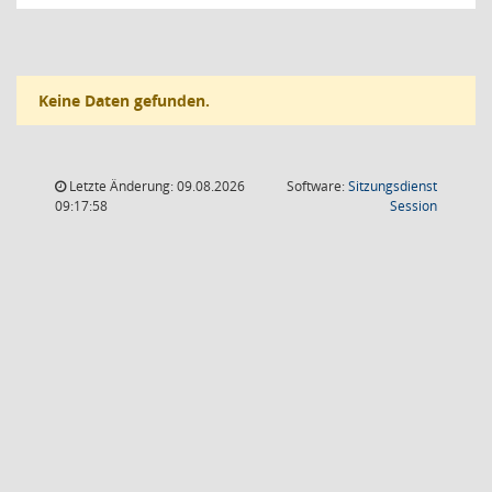
Keine Daten gefunden.
Letzte Änderung: 09.08.2026
Software:
Sitzungsdienst
(Wird in
09:17:58
Session