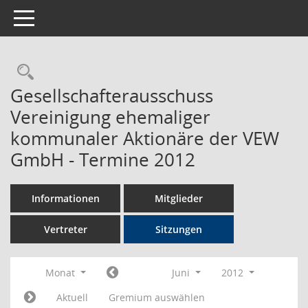
Toggle navigation
Rechercheauswahl
Gesellschafterausschuss
Vereinigung ehemaliger
kommunaler Aktionäre der VEW
GmbH - Termine 2012
Informationen
Mitglieder
Vertreter
Sitzungen
Monat
Juni
2012
Aktuell
Gremium auswählen