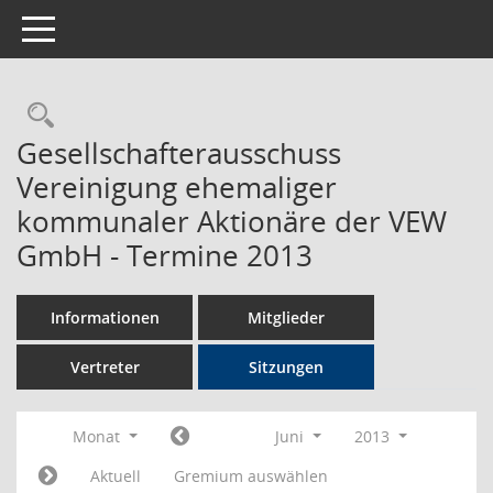
Toggle navigation
Rechercheauswahl
Gesellschafterausschuss
Vereinigung ehemaliger
kommunaler Aktionäre der VEW
GmbH - Termine 2013
Informationen
Mitglieder
Vertreter
Sitzungen
Monat
Juni
2013
Aktuell
Gremium auswählen