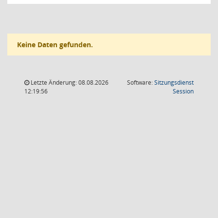
Keine Daten gefunden.
Letzte Änderung: 08.08.2026
Software:
Sitzungsdienst
(Wird in
12:19:56
Session