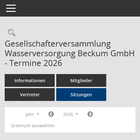
Toggle navigation
Rechercheauswahl
Gesellschafterversammlung
Wasserversorgung Beckum GmbH
- Termine 2026
Informationen
Mitglieder
Vertreter
Sitzungen
Jahr
2026
Gremium auswählen