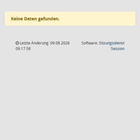
Keine Daten gefunden.
Letzte Änderung: 09.08.2026
Software:
Sitzungsdienst
(Wird in
09:17:58
Session