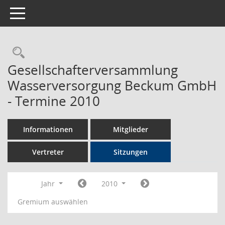
Toggle navigation
Rechercheauswahl
Gesellschafterversammlung
Wasserversorgung Beckum GmbH
- Termine 2010
Informationen
Mitglieder
Vertreter
Sitzungen
Jahr
2010
Gremium auswählen