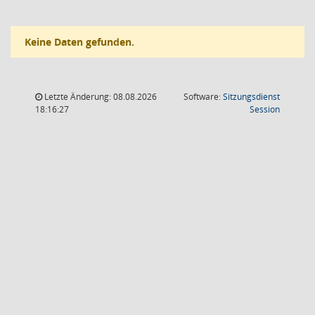
Keine Daten gefunden.
Letzte Änderung: 08.08.2026
Software:
Sitzungsdienst
(Wird in
18:16:27
Session