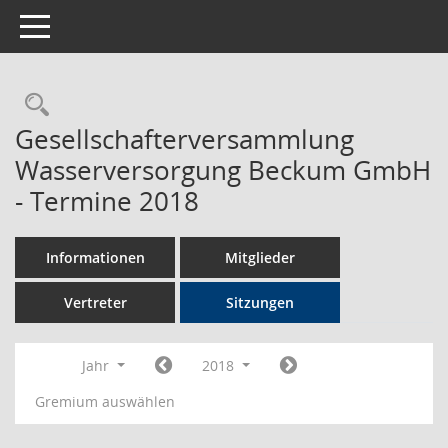
Toggle navigation
Rechercheauswahl
Gesellschafterversammlung
Wasserversorgung Beckum GmbH
- Termine 2018
Informationen
Mitglieder
Vertreter
Sitzungen
Jahr
2018
Gremium auswählen