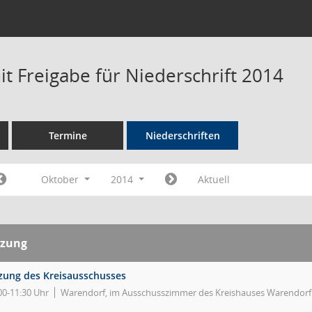
t Freigabe für Niederschrift 2014
Termine
Niederschriften
Oktober
2014
Aktuell
tzung
tzung des Kreisausschusses
00-11:30 Uhr
Warendorf, im Ausschusszimmer des Kreishauses Warendorf 