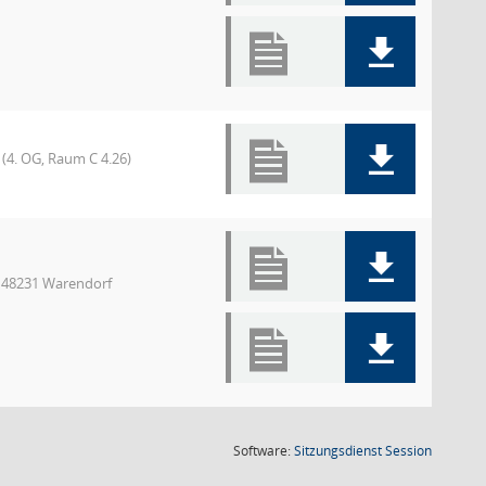
(4. OG, Raum C 4.26)
, 48231 Warendorf
(Wird in
Software:
Sitzungsdienst
Session