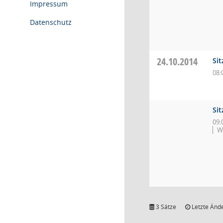
Impressum
Datenschutz
24.10.2014
Si
08:
Sit
09:
W
3 Sätze
Letzte Ände