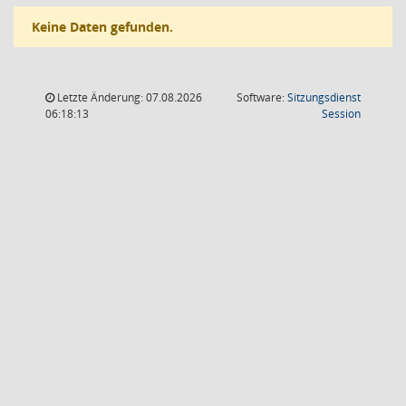
Keine Daten gefunden.
Letzte Änderung: 07.08.2026
Software:
Sitzungsdienst
(Wird in
06:18:13
Session