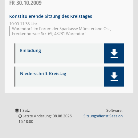
FR
30.10.2009
Konstituierende Sitzung des Kreistages
10:00-11:38 Uhr
Warendorf, im Forum der Sparkasse Münsterland Ost,
Freckenhorster Str. 69, 48231 Warendorf
Einladung
Niederschrift Kreistag
1 Satz
Software:
(Wird in
Letzte Änderung: 08.08.2026
Sitzungsdienst
Session
15:18:00