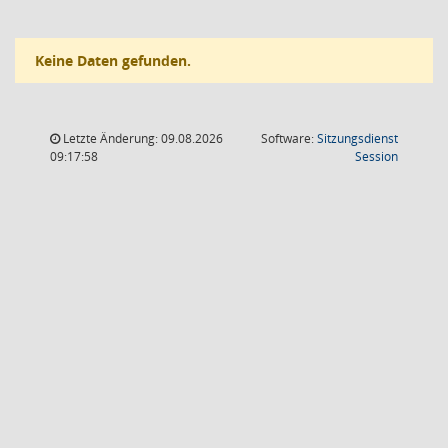
Keine Daten gefunden.
Letzte Änderung: 09.08.2026
Software:
Sitzungsdienst
(Wird in
09:17:58
Session