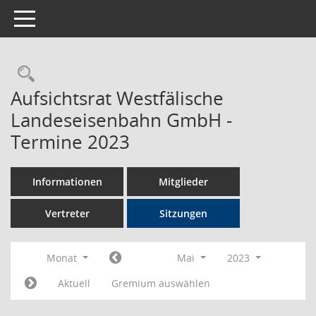
Toggle navigation
Rechercheauswahl
Aufsichtsrat Westfälische
Landeseisenbahn GmbH -
Termine 2023
Informationen
Mitglieder
Vertreter
Sitzungen
Monat
Mai
2023
Aktuell
Gremium auswählen