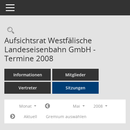
Toggle navigation
Rechercheauswahl
Aufsichtsrat Westfälische
Landeseisenbahn GmbH -
Termine 2008
Informationen
Mitglieder
Vertreter
Sitzungen
Monat
Mai
2008
Aktuell
Gremium auswählen