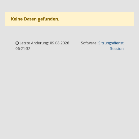
Keine Daten gefunden.
Letzte Änderung: 09.08.2026
Software:
Sitzungsdienst
(Wird in
06:21:32
Session