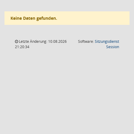
Keine Daten gefunden.
Letzte Änderung: 10.08.2026
Software:
Sitzungsdienst
(Wird in
21:20:34
Session