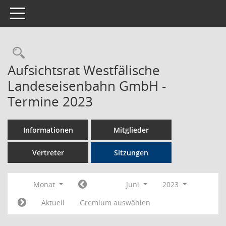
Toggle navigation
Rechercheauswahl
Aufsichtsrat Westfälische
Landeseisenbahn GmbH -
Termine 2023
Informationen
Mitglieder
Vertreter
Sitzungen
Monat
Juni
2023
Aktuell
Gremium auswählen