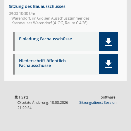
Sitzung des Bauausschusses
09:00-10:30 Uhr
Warendorf, im Großen Ausschusszimmer des
Kreishauses Warendorf (4. OG, Raum C 4.26)
Einladung Fachausschüsse
Niederschrift öffentlich
Fachausschüsse
1 Satz
Software:
(Wird in
Letzte Änderung: 10.08.2026
Sitzungsdienst
Session
21:20:34