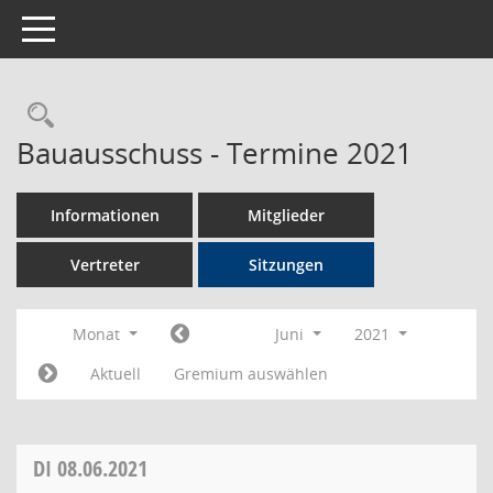
Toggle navigation
Rechercheauswahl
Bauausschuss - Termine 2021
Informationen
Mitglieder
Vertreter
Sitzungen
Monat
Juni
2021
Aktuell
Gremium auswählen
DI
08.06.2021