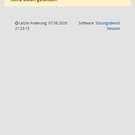
Letzte Änderung: 07.08.2026
Software:
Sitzungsdienst
(Wird in
21:23:15
Session