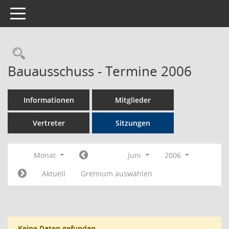
Toggle navigation
Rechercheauswahl
Bauausschuss - Termine 2006
Informationen
Mitglieder
Vertreter
Sitzungen
Monat
Juni
2006
Aktuell
Gremium auswählen
Keine Daten gefunden.