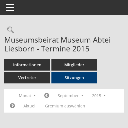
Toggle navigation
Rechercheauswahl
Museumsbeirat Museum Abtei
Liesborn - Termine 2015
Informationen
Mitglieder
Vertreter
Sitzungen
Monat
September
2015
Aktuell
Gremium auswählen