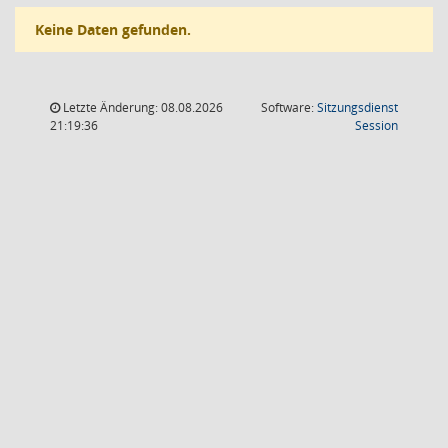
Keine Daten gefunden.
Letzte Änderung: 08.08.2026
Software:
Sitzungsdienst
(Wird in
21:19:36
Session