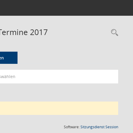
Termine 2017
Rec
en
swählen
(Wird in
Software:
Sitzungsdienst
Session