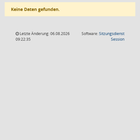
Keine Daten gefunden.
Letzte Änderung: 06.08.2026
Software:
Sitzungsdienst
(Wird in
09:22:35
Session