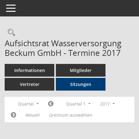
Toggle navigation
Rechercheauswahl
Aufsichtsrat Wasserversorgung
Beckum GmbH - Termine 2017
Informationen
Mitglieder
Vertreter
Sitzungen
Quartal
Quartal 1
2017
Aktuell
Gremium auswählen