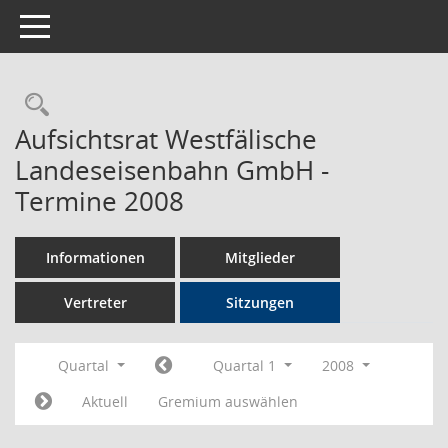
Toggle navigation
Rechercheauswahl
Aufsichtsrat Westfälische
Landeseisenbahn GmbH -
Termine 2008
Informationen
Mitglieder
Vertreter
Sitzungen
Quartal
Quartal 1
2008
Aktuell
Gremium auswählen