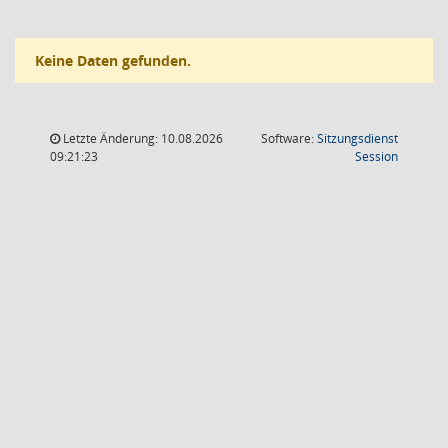
Keine Daten gefunden.
Letzte Änderung: 10.08.2026
Software:
Sitzungsdienst
(Wird in
09:21:23
Session