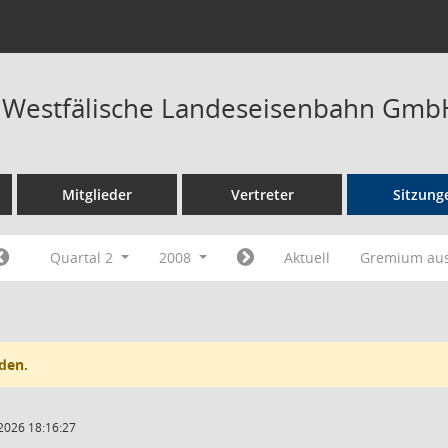
t Westfälische Landeseisenbahn Gmb
Mitglieder
Vertreter
Sitzung
Quartal 2
2008
Aktuell
Gremium au
den.
2026 18:16:27