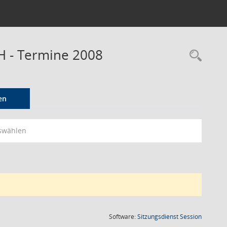
H - Termine 2008
Rec
en
swählen
(Wird in
Software:
Sitzungsdienst
Session