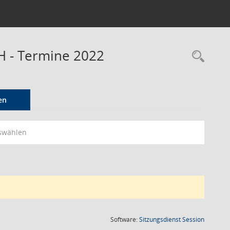
H - Termine 2022
Rec
en
swählen
(Wird in
Software:
Sitzungsdienst
Session