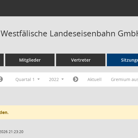
t Westfälische Landeseisenbahn Gmb
Mitglieder
Vertreter
Sitzung
Quartal 1
2022
Aktuell
Gremium au
den.
2026 21:23:20