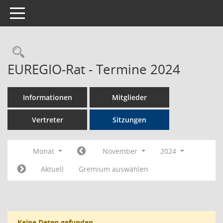
Toggle navigation
Rechercheauswahl
EUREGIO-Rat - Termine 2024
Informationen
Mitglieder
Vertreter
Sitzungen
Monat
November
2024
Aktuell
Gremium auswählen
Keine Daten gefunden.