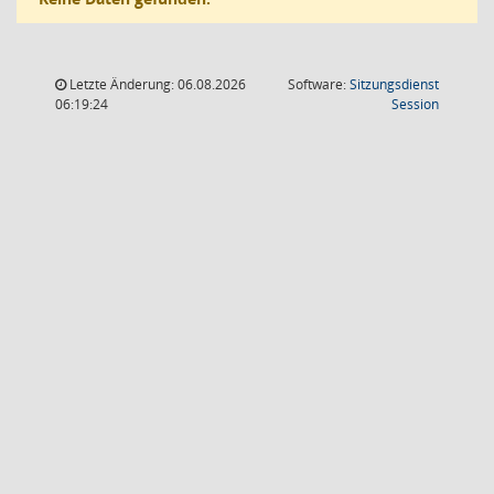
Letzte Änderung: 06.08.2026
Software:
Sitzungsdienst
(Wird in
06:19:24
Session